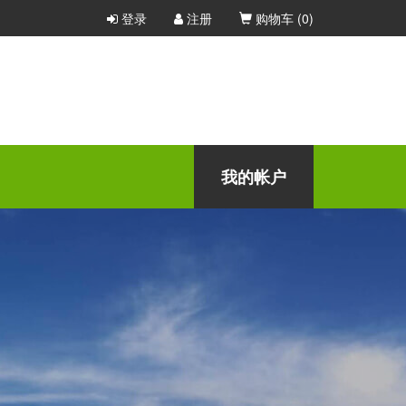
登录
注册
购物车 (
0
)
我的帐户