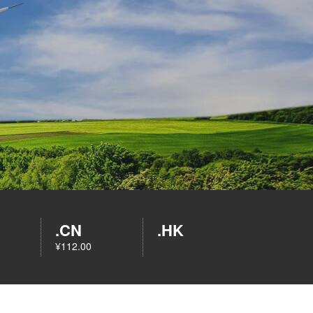
.CN
.HK
¥112.00